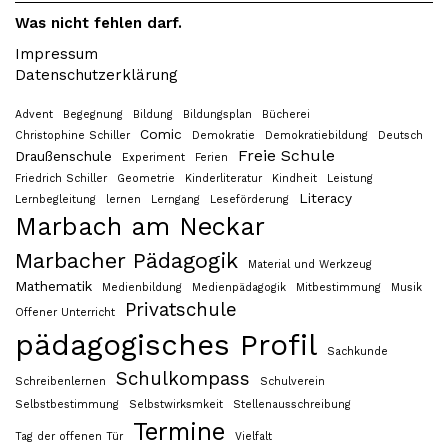
Was nicht fehlen darf.
Impressum
Datenschutzerklärung
Advent
Begegnung
Bildung
Bildungsplan
Bücherei
Comic
Christophine Schiller
Demokratie
Demokratiebildung
Deutsch
Freie Schule
Draußenschule
Experiment
Ferien
Friedrich Schiller
Geometrie
Kinderliteratur
Kindheit
Leistung
Literacy
Lernbegleitung
lernen
Lerngang
Leseförderung
Marbach am Neckar
Marbacher Pädagogik
Material und Werkzeug
Mathematik
Medienbildung
Medienpädagogik
Mitbestimmung
Musik
Privatschule
Offener Unterricht
pädagogisches Profil
Sachkunde
Schulkompass
Schreibenlernen
Schulverein
Selbstbestimmung
Selbstwirksmkeit
Stellenausschreibung
Termine
Tag der offenen Tür
Vielfalt