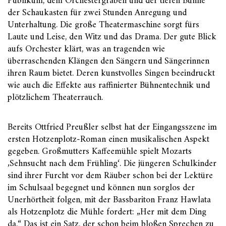
Publikum, dem Orchestergraben und der tiefen Bühne
der Schaukasten für zwei Stunden Anregung und
Unterhaltung. Die große Theatermaschine sorgt fürs
Laute und Leise, den Witz und das Drama. Der gute Blick
aufs Orchester klärt, was an tragenden wie
überraschenden Klängen den Sängern und Sängerinnen
ihren Raum bietet. Deren kunstvolles Singen beeindruckt
wie auch die Effekte aus raffinierter Bühnentechnik und
plötzlichem Theaterrauch.
Bereits Ottfried Preußler selbst hat der Eingangsszene im
ersten Hotzenplotz-Roman einen musikalischen Aspekt
gegeben. Großmutters Kaffeemühle spielt Mozarts
‚Sehnsucht nach dem Frühling‘. Die jüngeren Schulkinder
sind ihrer Furcht vor dem Räuber schon bei der Lektüre
im Schulsaal begegnet und können nun sorglos der
Unerhörtheit folgen, mit der Bassbariton Franz Hawlata
als Hotzenplotz die Mühle fordert: „Her mit dem Ding
da.“ Das ist ein Satz, der schon beim bloßen Sprechen zu