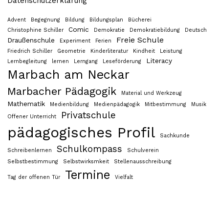
Datenschutzerklärung
Advent
Begegnung
Bildung
Bildungsplan
Bücherei
Comic
Christophine Schiller
Demokratie
Demokratiebildung
Deutsch
Freie Schule
Draußenschule
Experiment
Ferien
Friedrich Schiller
Geometrie
Kinderliteratur
Kindheit
Leistung
Literacy
Lernbegleitung
lernen
Lerngang
Leseförderung
Marbach am Neckar
Marbacher Pädagogik
Material und Werkzeug
Mathematik
Medienbildung
Medienpädagogik
Mitbestimmung
Musik
Privatschule
Offener Unterricht
pädagogisches Profil
Sachkunde
Schulkompass
Schreibenlernen
Schulverein
Selbstbestimmung
Selbstwirksmkeit
Stellenausschreibung
Termine
Tag der offenen Tür
Vielfalt